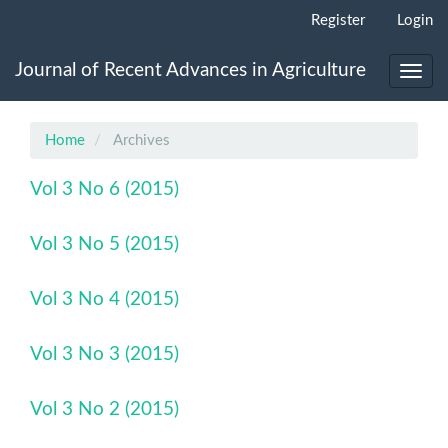
Register
Login
Quick
jump
Journal of Recent Advances in Agriculture
Toggl
navig
to
page
Home
Archives
content
Vol 3 No 6 (2015)
Main
Navigation
Vol 3 No 5 (2015)
Main
Content
Vol 3 No 4 (2015)
Sidebar
Vol 3 No 3 (2015)
Vol 3 No 2 (2015)